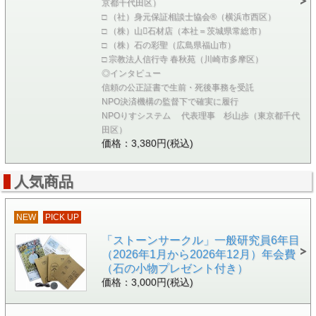
京都千代田区）
□ （社）身元保証相談士協会®（横浜市西区）
□ （株）山石材店（本社＝茨城県常総市）
□ （株）石の彩聖（広島県福山市）
□ 宗教法人信行寺 春秋苑（川崎市多摩区）
◎インタビュー
信頼の公正証書で生前・死後事務を受託
NPO決済機構の監督下で確実に履行
NPOりすシステム 代表理事 杉山歩（東京都千代
田区）
価格：3,380円(税込)
人気商品
NEW
PICK UP
「ストーンサークル」一般研究員6年目
（2026年1月から2026年12月）年会費
（石の小物プレゼント付き）
価格：3,000円(税込)