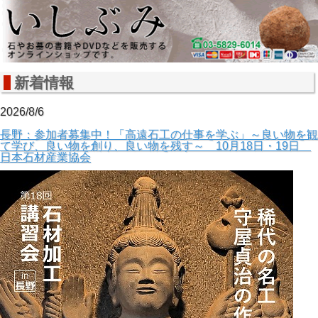
新着情報
2026/8/6
長野：参加者募集中！「高遠石工の仕事を学ぶ」～良い物を観
て学び、良い物を創り、良い物を残す～ 10月18日・19日
日本石材産業協会