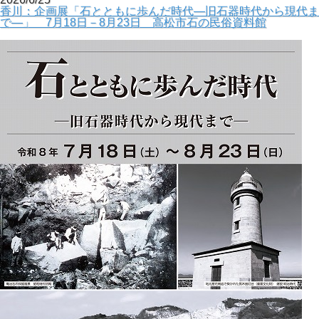
香川：企画展「石とともに歩んだ時代―旧石器時代から現代ま
で―」 7月18日－8月23日 高松市石の民俗資料館