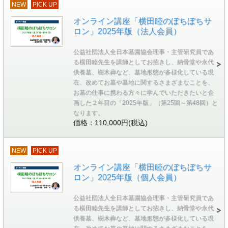
NEW
PICK UP
オンライン講座「横田睦のぼちぼちサ
ロン」2025年版（法人会員）
公益社団法人全日本墓園協会理事・主管研究員であ
る横田睦先生を講師としてお招きし、納骨堂や永代
供養墓、樹木葬など、墓地形態が多様化している現
在、改めてお墓や墓地に関するさまざまなことを、
お墓の仕事に携わる方々に学んでいただきたいと企
画した２年目の「2025年版」（第25回～第48回）と
なります。
価格：110,000円(税込)
NEW
PICK UP
オンライン講座「横田睦のぼちぼちサ
ロン」2025年版（個人会員）
公益社団法人全日本墓園協会理事・主管研究員であ
る横田睦先生を講師としてお招きし、納骨堂や永代
供養墓、樹木葬など、墓地形態が多様化している現