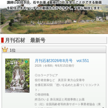
月刊石材 最新号
1位
月刊石材2026年8月号 vol.551
2026（令和8）年8月15日発行
◎カラーグラビア
役行者坐像など 真言宗 東方山安養寺
全優石第32回 「想いを込めたお墓づくりコンテス
ト」
◎巻頭特集
終活のいま 身元保証と死後事務とお墓
□ （社）全国高齢者等終身サポート事業者協会（東