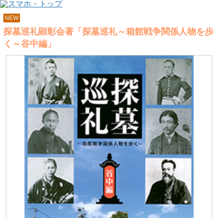
NEW
探墓巡礼顕彰会著「探墓巡礼～箱館戦争関係人物を歩
く～谷中編」