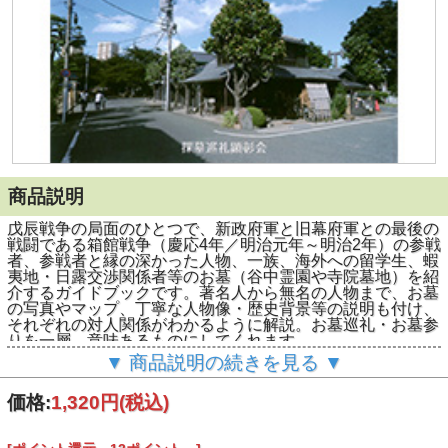
商品説明
戊辰戦争の局面のひとつで、新政府軍と旧幕府軍との最後の
戦闘である箱館戦争（慶応4年／明治元年～明治2年）の参戦
者、参戦者と縁の深かった人物、一族、海外への留学生、蝦
夷地・日露交渉関係者等のお墓（谷中霊園や寺院墓地）を紹
介するガイドブックです。著名人から無名の人物まで、お墓
の写真やマップ、丁寧な人物像・歴史背景等の説明も付け、
それぞれの対人関係がわかるように解説。お墓巡礼・お墓参
りを一層、意味あるものにしてくれます。
■著者：探墓巡礼顕彰会 ■発行：出版舎・風狂童子
▼ 商品説明の続きを見る ▼
（（株）レクテック出版部門） ■A5判・110ページ ■初
版：2018年9月
価格:
1,320円
(税込)