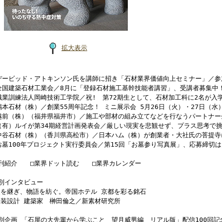
拡大表示
 デービッド・アトキンソン氏を講師に招き「石材業界価値向上セミナー」／参
 全国建築石材工業会／8月に「登録石材施工基幹技能者講習」、受講者募集中
職業訓練法人岡崎技術工学院／祝! 第72期生として、石材加工科に2名が入
鳴本石材（株）／創業55周年記念！ ミニ展示会 5月26日（火）・27日（
 越前（株）（福井県福井市）／施工や部材の組み立てなどを行なうパートナー
（有）ルイが第34期経営計画発表会／厳しい現実を悲観せず、プラス思考で
 中谷石材（株）（香川県高松市）／日本ハム（株）が創業者・大社氏の菩提
お墓100年プロジェクト実行委員会／第15回「お墓参り写真展」、応募締切は
新刊紹介 □業界ドット読む □業界カレンダー
別インタビュー
史を継ぎ、物語を紡ぐ。帝国ホテル 京都を彩る銘石
内装設計 建築家 榊田倫之／新素材研究所
別企画 「石屋の大先輩から学ぶこと 望月威男編 リアル版」配信100回記