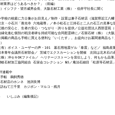
石材業界はどうあるべきか？」（前編）
株）イシフク・望月威男会長、大阪石材工業（株）・伯井守社長に聞く
 小学校の校庭に力士像がお目見え／制作・設置は兼子石材店（滋賀県近江八幡
 東京・小石川「善光寺 六地蔵尊」／本小松石と江持石と二人の石工の見事な
 死後の安心と、生者の安心・つながり・誇りを提供／公益社団法人西部霊苑（
 無縁化進む個別の戦没者碑を持続可能な合同慰霊碑に／石留石材（株）（大阪
 未掲載の商品も手軽に買える便利な「いくたす」。お盆向けお墓関連商品も！
区）
（有）ボイス・ユーザーの声・101 墓石用地震ゲル「泰震」など／ 福島産
 日本青年会議所石材部会／ 茨城でエクスカーションを開催 次回は北木石の
（株）冲セキOKファイル／ ヘリテージストーンを宣伝しよう、何もかも品薄
讃岐石材加工協同組合 石栄会コレクション №5／庵治石細目「松原等石材店
評連載中
仏手帖 鵜飼秀徳
場石材店のホンネ 池渕良博
を訪ねて三千里 カジポン・マルコ・残月
心 いしぶみ（編集後記）