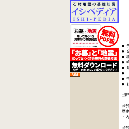
●
●
● 
● 
●
● 
●
● 
□
◎特
歴
・
◎特