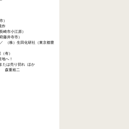
市）
競作
長崎市小江原）
府藤井寺市）
／ （株）生田化研社（東京都豊
業（有）
産地へ！
または売り切れ ほか
」 森重裕二