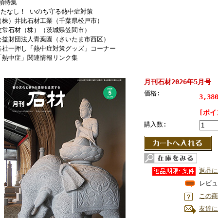
頭特集
ったなし！ いのち守る熱中症対策
（株）井比石材工業（千葉県松戸市）
友常石材（株）（茨城県笠間市）
公益財団法人青葉園（さいたま市西区）
 各社一押し「熱中症対策グッズ」コーナー
「熱中症」関連情報リンク集
月刊石材2026年5月号 v
価格:
3,38
[ポイ
購入数:
返品に
レビュ
この商
友達に