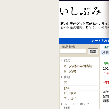
石の世界がグッと広がるオンライ
石やお墓の書籍、ＤＶＤ、小物等
カートをみ
HO
商品検索
月刊
雑誌
月刊
月刊石材の年間購読
20
月刊石材
※今
書籍
☆
石
お墓
◎カ
ビジネス
普
エッセイ
新
DVD・CD・ポスター・
動画