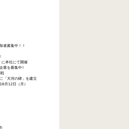
加者募集中！！
！
学
水）に本社にて開催
企業を募集中!
挑戦
寺に「大河の碑」を建立
10月12日（月）
念