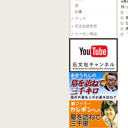
◎巻
石
待
お墓
□ 
□ 
グッズ
□ 
石文化研究所
□
クーポン商品
□ 