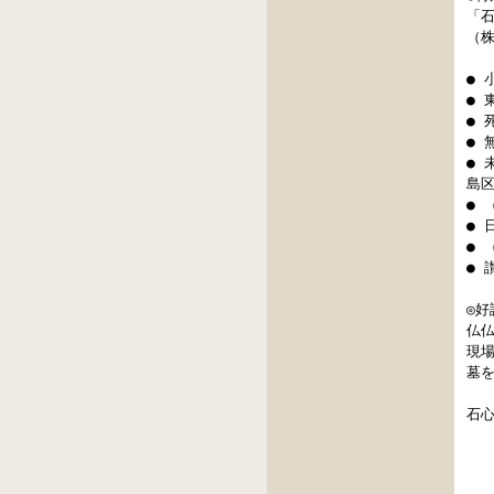
「
（
●
●
●
●
●
島
● 
●
● 
● 
◎好
仏
現
墓
石