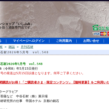
ンショップ「いしぶみ」
を扱う通販専門店です。
る
｜
マイページへログイン
｜
ご利用案内
｜
お問い合せ
｜
ME
>
雑誌
>
月刊石材
石材2026年5月号 vol.548
石材2026年5月号 vol.548
26（令和8）年5月15日発行
号の発送は5月15日以後となります。何卒ご了承ください。
年間購読がお得！「ご購読者さま・限定コンテンツ」【随時更新】をご利用いた
ラーグラビア
賢菩薩など 中谷石材（株）展示場
素材研究所の仕事 帝国ホテル 京都の銘石