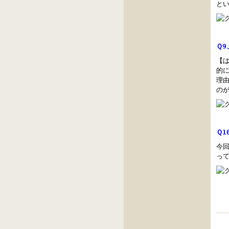
と
Ｑ
【
的
理
の
Ｑ
今
っ