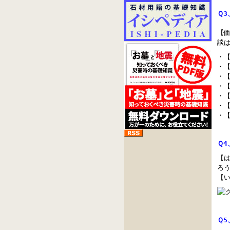
Ｑ
【
談
・【
・【
・【
・【
・【
・【
・【
Ｑ
【
ろ
【
Ｑ