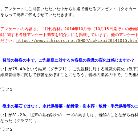
。
お、アンケートにご回答いただいた中から抽選で当たるプレゼント（クオカード
送をもって発表に代えさせていただきます。
アンケートの内容は、『月刊石材』2014年10月号（10月15日発行）の
お墓に関する各種アンケート調査を紹介」にも掲載しています。他のアンケー
ください。
https://www.ishicoro.net/SHOP/sekizai20141015.htm
1、普段の接客の中で、ご先祖様に対するお客様の意識の変化は感じますか？
はい】が75.4％という結果（グラフ1）。ご先祖様に対する意識の変化（低
の維持管理等に関して影響を及ぼすことになろう。普段の接客の中で、ご先祖
。
2、従来の墓石ではなく、永代供養墓・納骨堂・樹木葬・散骨・手元供養等の
はい】が81.2％。従来の墓石以外のニーズの高まりは、当然のことながら石
になった（グラフ2）。