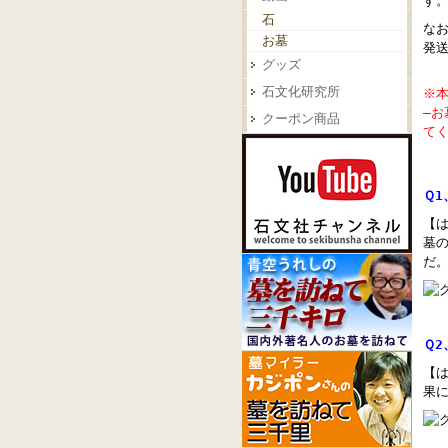
す
石
な
お墓
発
グッズ
石文化研究所
※本
―
クーポン商品
て
Ｑ
【
墓
だ
Ｑ
【
果