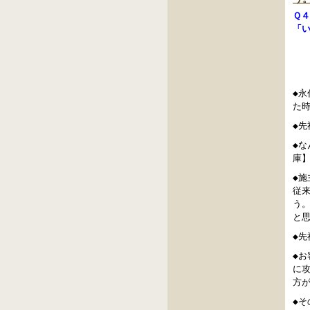
Ｑ
「
◆
た
◆
◆
庫
◆
従
う
と
◆
◆
に
方
◆