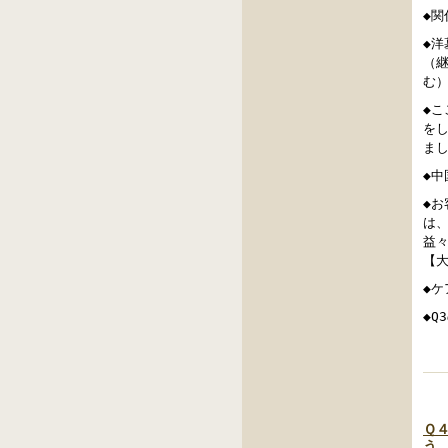
◆
◆
（
む
◆
を
ま
◆
◆
は
益
【
◆
◆
Ｑ
う