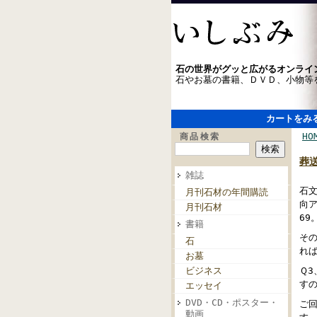
石の世界がグッと広がるオンライ
石やお墓の書籍、ＤＶＤ、小物等
カートをみ
HO
商品検索
葬
雑誌
石
月刊石材の年間購読
向ア
月刊石材
69
書籍
そ
石
れ
お墓
ビジネス
Ｑ3
す
エッセイ
DVD・CD・ポスター・
ご
動画