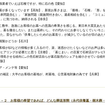
関係業者でいえば石種ですが、特に石の色【愛知】
洋墓が多くなっています【高知】、新規お客さまは、「価格」「石種」「形」
継承問題含む）」「家族問題（親族間付き合い、遺産相続を含む）」「コミュ
）」に気づかれ、納得される【奈良】
ここ数年、急激にお客様のお墓への意識の希薄さを感じる。東日本大震災あた
し、墓を撤去したい。または墓終いし、その代わりにお参りしなくていいモニ
した。昔ながらの「供養したいためのお墓造り」が減少しているのが目のあた
中国製かどうか【石川】
お客様がQ2などの情報が多く入るので、楽、迷惑かけたくないなどのお声は多
、ヒアリングが必要だと思う【京都】、「墓じまい」の言葉で石材店がテレビ
々増長させる傾向に…小売石材店自らが墓石販売のシェアを縮小させている傾
大阪】
ケア・メンテ等【愛知】
Q3の補足：大半のお客様の墓地が、村墓地、公営墓地対象の為です【兵庫】
４－２ お客様の希望であれば、どんな葬送形態（永代供養墓・樹木葬
。