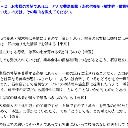
４－２ お客様の希望であれば、どんな葬送形態（永代供養墓・樹木葬・散骨
いいえ」の方は、その理由を教えてください。
永代供養墓・樹木葬は事情によるので、良いと思う。散骨のお客様は弊社には
時は、私の知りえた情報でお話する【東京】
先祖に対する尊敬、敬慕の念が薄れる気がするので【埼玉】
なんでも受け入れていけば、業界全体の価格破壊につながると思う。石塔建立
】
施主様の希望を尊重する必要はあるが、一種の流行に流されることなく、ご自
来とは異なる葬送形態にふさわしい、あるいは合致しているかどうかを今一度
。また、石材店として適切なアドバイスや情報を施主様に提供したうえで、希
思う。施主様の要望だから無条件に聞く、ということはいかがなものかと思う
先祖は家の継承者が個々で祭るべきものだから【高知】
お客様個人の「死生観」の問題ですが、石屋ですので「墓石」を売るのが私た
攻めて「本道」に導かせていただく。でも「どうしても」とお考えの人に対し
がよい【奈良】
その時点での思いつきや考えであっても将来にわたって後悔のない葬送をして