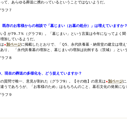
いって、あらゆる葬送に携わっているということではないようだ。
9、既存のお客様からの相談で「墓じまい（お墓の処分）」は増えていますか
はい】が79.7％（グラフ8）。「墓じまい」という言葉は今年になってよく
に増加しているようだ。
由は
★
別ページ
に掲載したとおりで、「Ｑ5、永代供養墓・納骨堂の建立は増え
があり、 「永代供養墓の増加と、墓じまいの増加は比例する（茨城）」とい
10、現在の葬送の多様化を、どう捉えていますか？
回の質問で唯一、意見が割れた（グラフ9）。【その他】の意見は
★
別ページ
に
て違うであろうが、「お客様のため」はもちろんのこと、墓石文化の発展にな