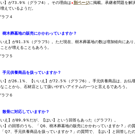
い】が73.9％（グラフ4）。その理由は
★
別ページ
に掲載。承継者問題を解
が増えているようだ。
6、樹木葬墓地の販売にかかわっていますか？
いいえ】が91.3％（グラフ5）。ただ現在、樹木葬墓地の数は増加傾向にあ
ることが増えることもあろう。
7、手元供養商品を扱っていますか？
い】が26.1％、【いいえ】が72.5％（グラフ6）。手元供養商品は、お
要なことから、石材店として扱いやすいアイテムの一つと言えるであろう。
8、散骨に対応していますか？
いえ】が89.9％だが、【はい】という回答もあった（グラフ7）。
はい】の回答のうち、「Ｑ6、樹木葬墓地の販売にかかわっていますか？」の
、「Ｑ7、手元供養商品を扱っていますか？」の質問で、【はい】と回答した