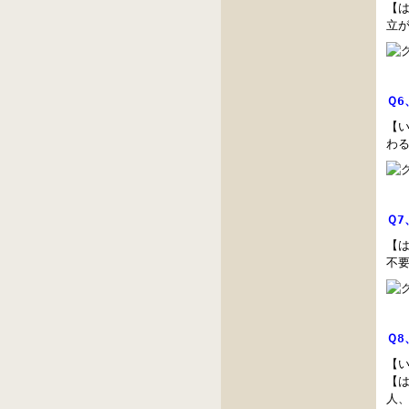
【は
立
Ｑ
【
わ
Ｑ
【は
不
Ｑ
【い
【
人