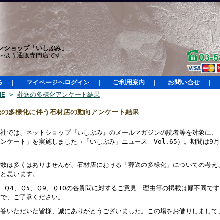
ンショップ「いしぶみ」
を扱う通販専門店です。
る
｜
マイページへログイン
｜
ご利用案内
｜
お問い合せ
｜
ME
>
葬送の多様化アンケート結果
送の多様化に伴う石材店の動向アンケート結果
文社では、ネットショップ『いしぶみ』のメールマガジンの読者等を対象に、
ンケート」を実施しました（「いしぶみ」ニュース Vol.65）。期間は9月
。
の数は多くはありませんが、石材店における「葬送の多様化」についての考え
ばと思います。
、Ｑ4、Ｑ5、Ｑ9、Ｑ10の各質問に対するご意見、理由等の掲載は順不同で
ので、ご了承ください。
回答いただいた皆様、誠にありがとうございました。この場をお借りしまして