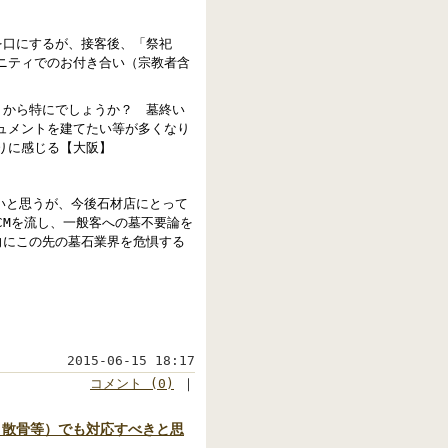
を口にするが、接客後、「祭祀
ニティでのお付き合い（宗教者含
りから特にでしょうか？ 墓終い
ュメントを建てたい等が多くなり
りに感じる【大阪】
いと思うが、今後石材店にとって
CMを流し、一般客への墓不要論を
向にこの先の墓石業界を危惧する
2015-06-15 18:17
コメント (0)
｜
・散骨等）でも対応すべきと思