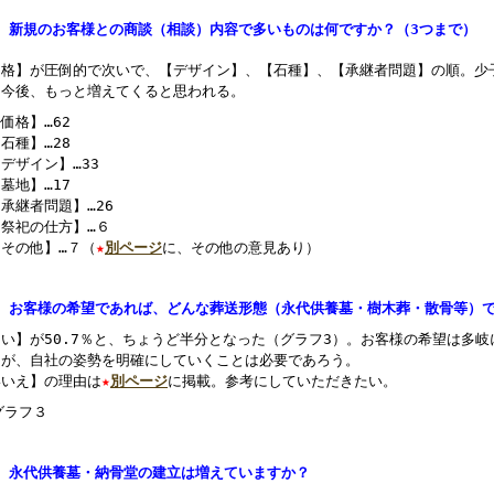
3、新規のお客様との商談（相談）内容で多いものは何ですか？（3つまで）
価格】が圧倒的で次いで、【デザイン】、【石種】、【承継者問題】の順。少
は今後、もっと増えてくると思われる。
価格】…62
石種】…28
デザイン】…33
墓地】…17
承継者問題】…26
祭祀の仕方】…６
その他】…７（
★
別ページ
に、その他の意見あり）
4、お客様の希望であれば、どんな葬送形態（永代供養墓・樹木葬・散骨等）
はい】が50.7％と、ちょうど半分となった（グラフ3）。お客様の希望は多
うが、自社の姿勢を明確にしていくことは必要であろう。
いいえ】の理由は
★
別ページ
に掲載。参考にしていただきたい。
5、永代供養墓・納骨堂の建立は増えていますか？