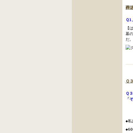
葬
Ｑ
【
墓
だ
Ｑ
Ｑ
「
◆
◆6