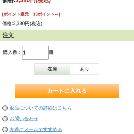
価格:
3,380円
(税込)
祝・ギネス世界記録認定！ 224種類の庭石、世界一の仙石庭
園
[ポイント還元 33ポイント～]
◎巻頭特集
歩み続ける石材店のいま
価格:3,380円(税込)
□ （有）北上石材店（岩手県北上市）
□ 山口石材店（長野県長野市）
□ （株）石井石材（静岡県伊東市）
注文
□ （有）山本石材店（京都市山科区）
□ 石彫工房 中西石材店（大阪府河南町）
購入数：
冊
◎特別インタビュー
日本の銘石224種を据える 世界一の石庭を生んだ物語
仙石庭園 苑主 山名征三 / 医師・造園家
在庫
あり
◎特別企画 「石屋の大先輩から学ぶこと 望月威男編 リ
アル版」配信100回記念
石材業界はどうあるべきか？」（中編）
（株）イシフク・望月威男会長、大阪石材工業（株）・伯井
守社長に聞く
◎好評連載中
仏仏手帖 鵜飼秀徳
返品についての詳細はこちら
現場石材店のホンネ 池渕良博
墓を訪ねて三千里 カジポン・マルコ・残月
お問い合わせ
そのほか情報盛り沢山です！
友達にメールですすめる