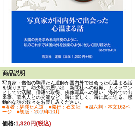
商品説明
写真家・僧侶の駒澤たん道師が国内外で出会った心温まる話
を綴ります。幼少期の思い出、新聞社への就職、カメラマン
としての活躍、僧籍の取得、佛像写真への思い、海外での出
来事、著名人との交流など、時に楽しく、時に真に迫る、感
動的な話の数々をお楽しみください。
■著者：駒澤たん道 ■発行：石文社 ■四六判・本文162ペ
ージ ■初版：2019年10月
価格:
1,320円
(税込)