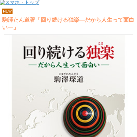
NEW
駒澤たん道著「回り続ける独楽―だから人生って面白
い―」