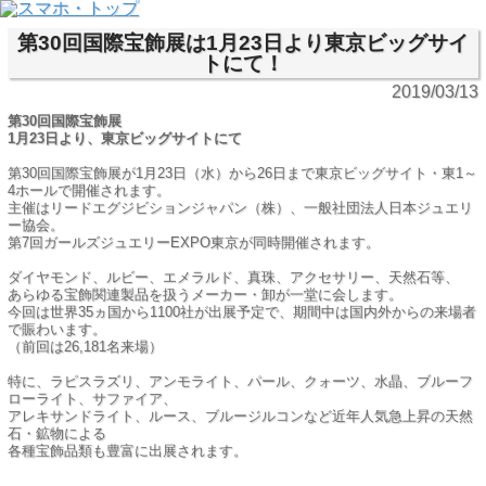
第30回国際宝飾展は1月23日より東京ビッグサイ
トにて！
2019/03/13
第30回国際宝飾展
1月23日より、東京ビッグサイトにて
第30回国際宝飾展が1月23日（水）から26日まで東京ビッグサイト・東1～
4ホールで開催されます。
主催はリードエグジビションジャパン（株）、一般社団法人日本ジュエリ
ー協会。
第7回ガールズジュエリーEXPO東京が同時開催されます。
ダイヤモンド、ルビー、エメラルド、真珠、アクセサリー、天然石等、
あらゆる宝飾関連製品を扱うメーカー・卸が一堂に会します。
今回は世界35ヵ国から1100社が出展予定で、期間中は国内外からの来場者
で賑わいます。
（前回は26,181名来場）
特に、ラピスラズリ、アンモライト、パール、クォーツ、水晶、ブルーフ
ローライト、サファイア、
アレキサンドライト、ルース、ブルージルコンなど近年人気急上昇の天然
石・鉱物による
各種宝飾品類も豊富に出展されます。