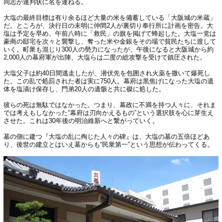
同志が連判状に名を連ねる。
大塩の最終目標は有り余るほど大量の米を備蓄している「大阪城の米蔵」
だ。ところが、決行日の未明に仲間2人が裏切り奉行所に計画を密告。大
塩は予定を早め、午前八時に「救民」の旗を掲げて蜂起した。大塩一党は
豪商の邸宅を次々と襲撃し、奪った米や金銀をその場で貧民たちに渡して
いく。町衆も混じり300人の勢力になったが、午後になると大阪城から約
2,000人の幕府軍が出陣、大塩らは二度の総攻撃を受けて鎮圧された。
大塩父子は約40日間逃走したが、潜伏先を包囲され火薬を撒いて爆死し
た。この乱で処罰された者は実に750人。幕府は黒焦げになった大塩の遺
体を塩漬け保存し、門弟20人の遺骸と共に磔に処した。
彼らの死は無駄ではなかった。つまり、幕政に不満を持つ人々に、それま
では考えもしなかった“幕府は刃向かえるもの”という選択肢を心に芽生え
させた。これは30年後の明治維新へと繋がっていく。
墓の側に建つ『大塩の乱に殉じた人々の碑』は、大塩の墓の五倍ほどあ
り、後世の建立とはいえ墓からも“民衆第一”という思想が伝わってくる。