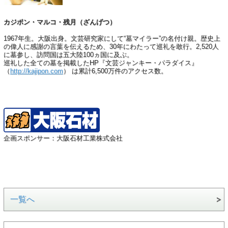
カジポン・マルコ・残月（ざんげつ）
1967年生。大阪出身。文芸研究家にして“墓マイラー”の名付け親。歴史上
の偉人に感謝の言葉を伝えるため、30年にわたって巡礼を敢行。2,520人
に墓参し、訪問国は五大陸100ヵ国に及ぶ。
巡礼した全ての墓を掲載したHP『文芸ジャンキー・パラダイス』
（
http://kajipon.com
） は累計6,500万件のアクセス数。
企画スポンサー：大阪石材工業株式会社
一覧へ