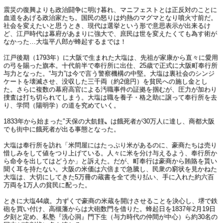
震災の復興よりも政治闘争に明け暮れ、マニフェストとは正反対のことに
血道をあげる政治家たち。国民の怒りは灼熱のマグマとなり噴火寸前だ。
社会を変えたいと思うとき、現代は選挙という形で意思表示が出来るけ
ど、江戸時代は幕府があまりに強大で、庶民は世を変えたくても為す術が
なかった…大塩平八郎が蜂起するまでは！
江戸後期（1793年）に大阪で生まれた大塩は、先祖が家康から直々に愛用
の弓を賜った旗本。十代前半で奉行所に出仕、25歳で正式に大阪町奉行所
与力となった。“与力”は今で言う警察機構の中堅。大塩は裏社会のシンジ
ケートを壊滅させ、没収した三千両（約2億円）を貧民への施し金とし
た。さらに複数の幕府高官による汚職事件の証拠を掴むが、圧力が加わり
捜査は打ち切られてしまう。大塩は職を養子・格之助に譲って奉行所を去
り、学問（陽明学）の道を究めていく。
1833年から始まった″天保の大飢饉〟は餓死者が30万人に達し、商都大阪
でも街中に餓死者が出る事態となった。
大塩は奉行所を訪れ「米問屋にはたっぷり米があるのに、豪商たちは売り
惜しみをして値をつり上げている。人々に米を分け与えるよう、奉行所か
ら命令を出してはどうか」と訴えた。だが、町奉行は豪商から賄賂を貰い
聞く耳を持たない。大阪の米価は六倍まで急騰し、民衆の窮状を見かねた
大塩は、大切にしてきた5万冊の蔵書を全て売り払い、手に入れた約六百
万両を1万人の貧民に配った。
ときに大塩44歳。力ずくで豪商の米蔵を開けさせることを決心し、堺で鉄
砲を買い付け、高槻藩からは大砲数門を借りた。蜂起日を1837年2月19日
夕刻と定め、私塾『洗心洞』門下生（与力時代の仲間が中心）ら約30名の