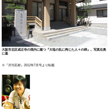
大阪市北区成正寺の境内に建つ『大塩の乱に殉じた人々の碑』。写真右奥
に墓
※『月刊石材』2012年7月号より転載