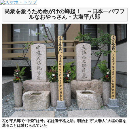
民衆を救うため命がけの蜂起！ ～日本一パワフ
ルなおやっさん・大塩平八郎
左が平八郎で“中斎”は号。右は養子格之助。明治まで“大罪人”大塩の墓を
造ることは禁じられていた