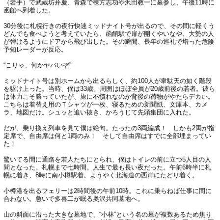
（岩手）で武蔵坊弁慶、青森で棟方志功や沢田教一に墓参し、午後11時に
函館へ到着した。
30分後に札幌行きの夜行快速ミッドナイト号が出るので、その間に軽くう
どんでも食べようと考えていたら、函館駅で扉が開くやいなや、大勢の人
が弾けるようにドアから飛び出した。その瞬間、長年の巡礼で培った危険
予知レーダーが反応。
“こりゃ、何かヤバいぞ”
ミッドナイト号は別ホームから出るらしく、約100人が韋駄天の如く階段
を駆け上った。当時、僕は33歳。周囲はほぼ全員が20歳前後の若者。彼ら
は体力こそ勝っていたが、旅に不慣れなのか背後の荷物がやたらデカい。
こちらは着替え用のＴシャツが一枚、寝るための新聞紙、文庫本、カメ
ラ、地図だけ。シュッと追い抜き、かろうじて先頭集団に入れた。
だが、乗り換え列車を見て僕は絶句。たったの3両編成！ しかも2両が指
定席で、自由席は何と1両のみ！ そして自由席はすでに全部埋まってい
た！
驚いてる間に通路を若人たちにとられ、僕はトイレの前に立つ5人目の人
間となった。札幌まで七時間。人生で最も長い夜だった。午前6時半に札
幌に着き、8時に南小樽駅着。ようやく北海道の西岸にたどり着く。
小樽港を出るフェリーは2時間後の午前10時。これに乗らねば仕事に間に
合わない。急いで多喜二が眠る奥沢共同墓地へ。
山の斜面に沿った大きな墓地で、“小林”という名の墓が複数あるため焦り