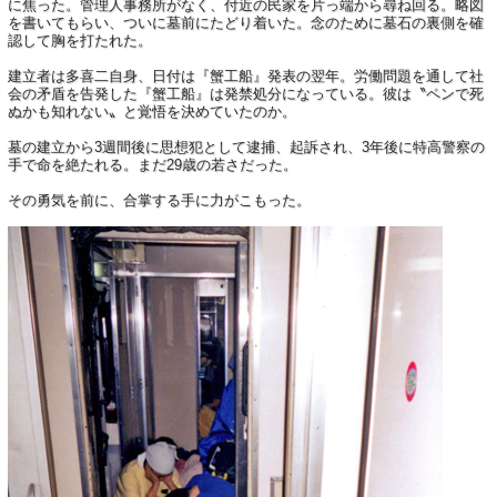
に焦った。管理人事務所がなく、付近の民家を片っ端から尋ね回る。略図
を書いてもらい、ついに墓前にたどり着いた。念のために墓石の裏側を確
認して胸を打たれた。
建立者は多喜二自身、日付は『蟹工船』発表の翌年。労働問題を通して社
会の矛盾を告発した『蟹工船』は発禁処分になっている。彼は〝ペンで死
ぬかも知れない〟と覚悟を決めていたのか。
墓の建立から3週間後に思想犯として逮捕、起訴され、3年後に特高警察の
手で命を絶たれる。まだ29歳の若さだった。
その勇気を前に、合掌する手に力がこもった。