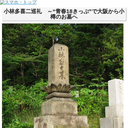
小林多喜二巡礼 ～“青春18きっぷ”で大阪から小
樽のお墓へ