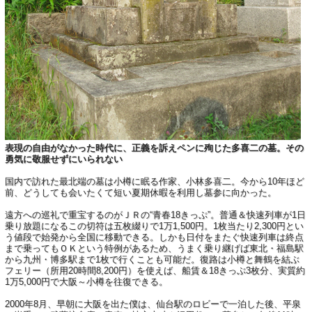
表現の自由がなかった時代に、正義を訴えペンに殉じた多喜二の墓。その
勇気に敬服せずにいられない
国内で訪れた最北端の墓は小樽に眠る作家、小林多喜二。今から10年ほど
前、どうしても会いたくて短い夏期休暇を利用し墓参に向かった。
遠方への巡礼で重宝するのがＪＲの“青春18きっぷ”。普通＆快速列車が1日
乗り放題になるこの切符は五枚綴りで1万1,500円。1枚当たり2,300円とい
う値段で始発から全国に移動できる。しかも日付をまたぐ快速列車は終点
まで乗ってもＯＫという特例があるため、うまく乗り継げば東北・福島駅
から九州・博多駅まで1枚で行くことも可能だ。復路は小樽と舞鶴を結ぶ
フェリー（所用20時間8,200円）を使えば、船賃＆18きっぷ3枚分、実質約
1万5,000円で大阪～小樽を往復できる。
2000年8月、早朝に大阪を出た僕は、仙台駅のロビーで一泊した後、平泉