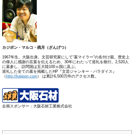
カジポン・マルコ・残月（ざんげつ）
1967年生。大阪出身。文芸研究家にして“墓マイラー”の名付け親。歴史上
の偉人に感謝の言葉を伝えるため、30年にわたって巡礼を敢行。2,520人
に墓参し、訪問国は五大陸100ヵ国に及ぶ。
巡礼した全ての墓を掲載したHP『文芸ジャンキー・パラダイス』
（
http://kajipon.com
） は累計6,500万件のアクセス数。
企画スポンサー：大阪石材工業株式会社