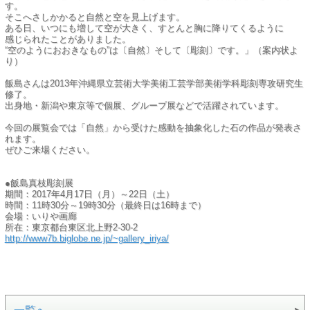
す。
そこへさしかかると自然と空を見上げます。
ある日、いつにも増して空が大きく、すとんと胸に降りてくるように
感じられたことがありました。
“空のようにおおきなもの”は〔自然〕そして〔彫刻〕です。」（案内状よ
り）
飯島さんは2013年沖縄県立芸術大学美術工芸学部美術学科彫刻専攻研究生
修了。
出身地・新潟や東京等で個展、グループ展などで活躍されています。
今回の展覧会では「自然」から受けた感動を抽象化した石の作品が発表さ
れます。
ぜひご来場ください。
●飯島真枝彫刻展
期間：2017年4月17日（月）～22日（土）
時間：11時30分～19時30分（最終日は16時まで）
会場：いりや画廊
所在：東京都台東区北上野2-30-2
http://www7b.biglobe.ne.jp/~gallery_iriya/