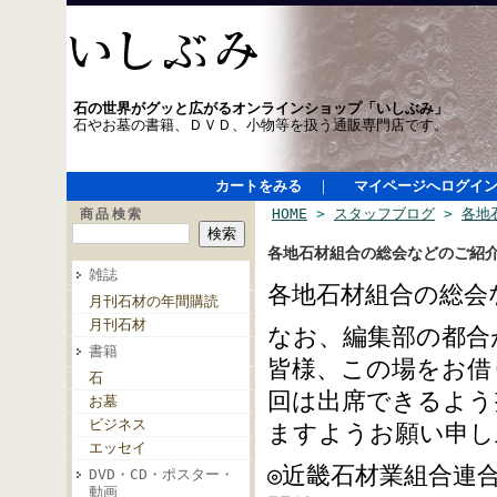
石の世界がグッと広がるオンラインショップ「いしぶみ」
石やお墓の書籍、ＤＶＤ、小物等を扱う通販専門店です。
カートをみる
｜
マイページへログイ
HOME
>
スタッフブログ
>
各地
商品検索
各地石材組合の総会などのご紹
雑誌
各地石材組合の総会
月刊石材の年間購読
月刊石材
なお、編集部の都合
書籍
皆様、この場をお借
石
回は出席できるよう
お墓
ビジネス
ますようお願い申し
エッセイ
◎近畿石材業組合連合
DVD・CD・ポスター・
動画