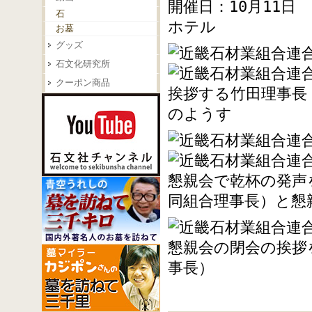
開催日：10月11
石
ホテル
お墓
グッズ
石文化研究所
クーポン商品
挨拶する竹田理事長
のようす
懇親会で乾杯の発声
同組合理事長）と懇
懇親会の閉会の挨拶
事長）