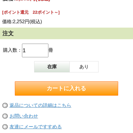
◎巻頭特集
[ポイント還元 22ポイント～]
東日本大震災から10年――復興に向けた被災3県の現状
□ （株）遠藤石材（岩手県陸前高田市） □ 菊地石材工業
価格:2,252円(税込)
（株）（宮城県亘理町）
□ （有）石伸（宮城県岩沼市） □ （株）東洋（宮城県栗
原市）
注文
□ （株）西内石材（福島県浪江町） □ （株）吉田石材店
（福島県富岡町）
□ 福島県石材事業（協）（事務所＝福島県郡山市）
購入数：
冊
◎特別インタビュー①
コロナ見据え「VR墓参代行」「オンライン」
支部ごとの販促策は「地域密着大作戦」で
在庫
あり
（社）全国優良石材店の会 会長 吉田 岳
◎特別インタビュー②
石の核心に向き合うとき、私の心が彫刻される
彫刻家 絹谷幸太
◎好評連載中
仏仏手帖 鵜飼秀徳
返品についての詳細はこちら
石塔入門 木下浩良
現場石材店のホンネ 池渕良博
お問い合わせ
墓を訪ねて三千里 カジポン・マルコ・残月
友達にメールですすめる
そのほか情報盛り沢山です！