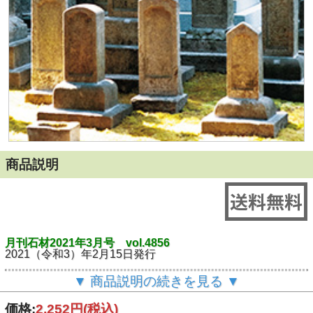
商品説明
月刊石材2021年3月号 vol.4856
2021（令和3）年2月15日発行
◎カラーグラビア
▼ 商品説明の続きを見る ▼
墓づくりを究める 大島石材 小田満弘 愛媛県 今治市
創知彫刻 石と遊び、石に学ぶ。 彫刻家 絹谷幸太
価格:
2,252円
(税込)
第31回技能グランプリ「石工」職種